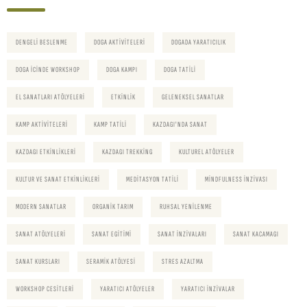
DENGELI BESLENME
DOGA AKTIVITELERI
DOGADA YARATICILIK
DOGA ICINDE WORKSHOP
DOGA KAMPI
DOGA TATILI
EL SANATLARI ATÖLYELERI
ETKINLIK
GELENEKSEL SANATLAR
KAMP AKTIVITELERI
KAMP TATILI
KAZDAGI'NDA SANAT
KAZDAGI ETKINLIKLERI
KAZDAGI TREKKING
KULTUREL ATÖLYELER
KULTUR VE SANAT ETKINLIKLERI
MEDITASYON TATILI
MINDFULNESS INZIVASI
MODERN SANATLAR
ORGANIK TARIM
RUHSAL YENILENME
SANAT ATÖLYELERI
SANAT EGITIMI
SANAT INZIVALARI
SANAT KACAMAGI
SANAT KURSLARI
SERAMIK ATÖLYESI
STRES AZALTMA
WORKSHOP CESITLERI
YARATICI ATÖLYELER
YARATICI INZIVALAR