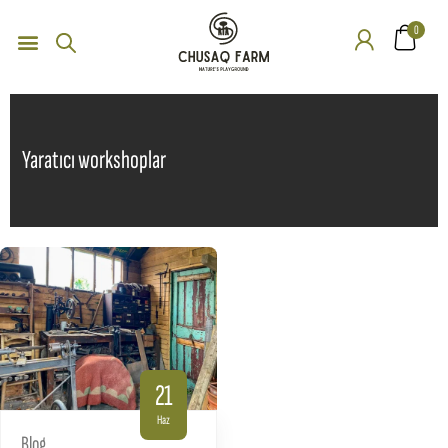
0
Yaratıcı workshoplar
21
Haz
Blog