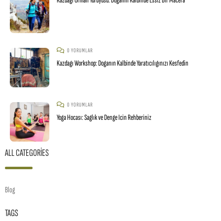
Kazdagı Orman Yuruyusu: Doganın Kalbinde Essiz Bir Macera
0 YORUMLAR
Kazdagı Workshop: Doganın Kalbinde Yaratıcılıgınızı Kesfedin
0 YORUMLAR
Yoga Hocası: Saglık ve Denge Icin Rehberiniz
ALL CATEGORIES
Blog
TAGS