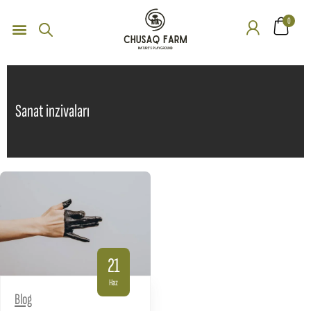
0
Sanat inzivaları
21
Haz
Blog