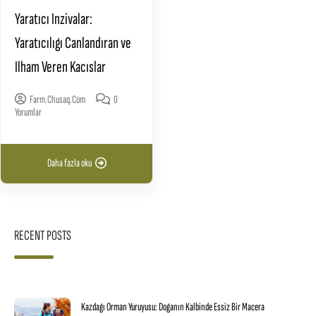
Yaratıcı Inzivalar:
Yaratıcılıgı Canlandıran ve
Ilham Veren Kacıslar
Farm.chusaq.com
0
Yorumlar
Daha fazla oku
RECENT POSTS
Kazdagı Orman Yuruyusu: Doganın Kalbinde Essiz Bir Macera