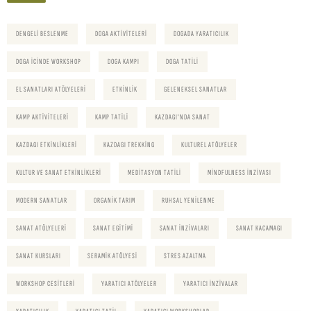
DENGELI BESLENME
DOGA AKTIVITELERI
DOGADA YARATICILIK
DOGA ICINDE WORKSHOP
DOGA KAMPI
DOGA TATILI
EL SANATLARI ATÖLYELERI
ETKINLIK
GELENEKSEL SANATLAR
KAMP AKTIVITELERI
KAMP TATILI
KAZDAGI'NDA SANAT
KAZDAGI ETKINLIKLERI
KAZDAGI TREKKING
KULTUREL ATÖLYELER
KULTUR VE SANAT ETKINLIKLERI
MEDITASYON TATILI
MINDFULNESS INZIVASI
MODERN SANATLAR
ORGANIK TARIM
RUHSAL YENILENME
SANAT ATÖLYELERI
SANAT EGITIMI
SANAT INZIVALARI
SANAT KACAMAGI
SANAT KURSLARI
SERAMIK ATÖLYESI
STRES AZALTMA
WORKSHOP CESITLERI
YARATICI ATÖLYELER
YARATICI INZIVALAR