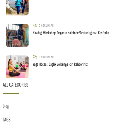
0 YORUMLAR
Kazdagı Workshop: Doganın Kalbinde Yaratıcılıgınızı Kesfedin
0 YORUMLAR
Yoga Hocası: Saglık ve Denge Icin Rehberiniz
ALL CATEGORIES
Blog
TAGS