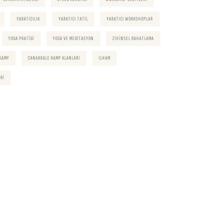
YARATICILIK
YARATICI TATIL
YARATICI WORKSHOPLAR
YOGA PRATIGI
YOGA VE MEDITASYON
ZIHINSEL RAHATLAMA
KAMP
CANAKKALE KAMP ALANLARI
ILHAM
RI