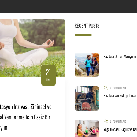
RECENT POSTS
Kazdagı Orman Yuruyusu:
21
Haz
0 YORUMLAR
Kazdagı Workshop: Doganı
asyon Inzivası: Zihinsel ve
l Yenilenme Icin Essiz Bir
0 YORUMLAR
yim
Yoga Hocası: Saglık ve D