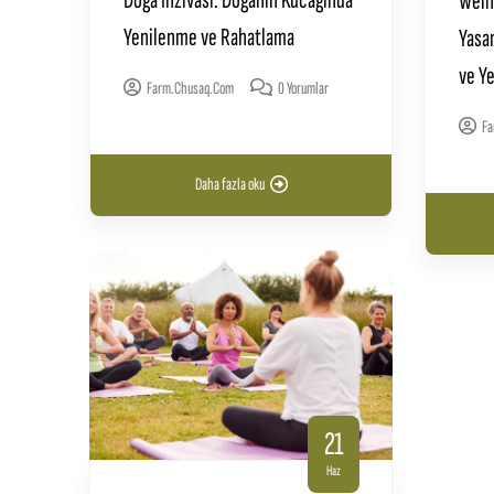
Doga Inzivası: Doganın Kucagında
Weln
Yenilenme ve Rahatlama
Yasa
ve Y
Farm.chusaq.com
0 Yorumlar
Fa
Daha fazla oku
21
Haz