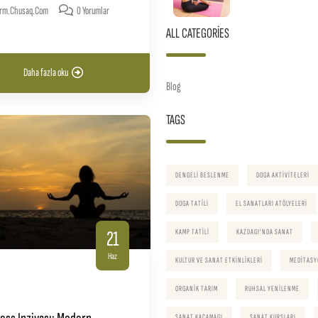
rm.chusaq.com
0 Yorumlar
ALL CATEGORIES
Daha fazla oku
Blog
TAGS
DENGELI BESLENME
DOGA AKTIVITELERI
DOGA TATILI
EL SANATLARI ATÖLYELERI
21
KAMP TATILI
KAZDAGI'NDA SANAT
Haz
KULTUR VE SANAT ETKINLIKLERI
MEDITASY
ORGANIK TARIM
RUHSAL YENILENME
SANAT KACAMAGI
SANAT KURSLARI