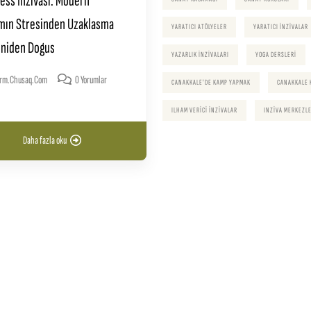
ess Inzivası: Modern
mın Stresinden Uzaklasma
YARATICI ATÖLYELER
YARATICI INZIVALAR
eniden Dogus
YAZARLIK INZIVALARI
YOGA DERSLERI
rm.chusaq.com
0 Yorumlar
CANAKKALE'DE KAMP YAPMAK
CANAKKALE 
ILHAM VERICI INZIVALAR
INZIVA MERKEZLE
Daha fazla oku