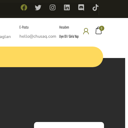
Hesabım
E-Posta
0
hello@chusaq.com
Uye Ol / Giris Yap
agları