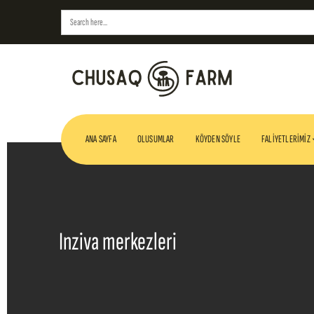
Search
for:
ANA SAYFA
OLUSUMLAR
KÖYDEN SÖYLE
FALIYETLERIMIZ
Inziva merkezleri