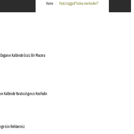
Home
Posts tagged"Inziva merkezleri"
 Doganın Kalbinde Essiz Bir Macera
n Kalbinde Yaratıcılıgınızı Kesfedin
enge Icin Rehberiniz