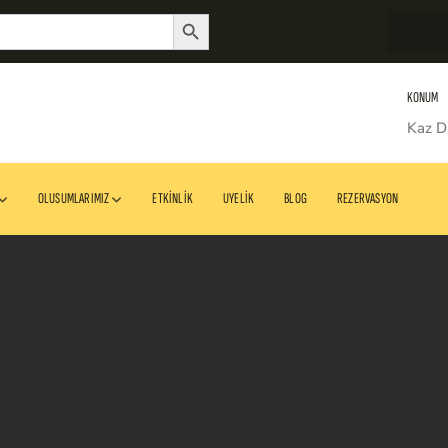
Search Button
KONUM
Kaz D
OLUSUMLARIMIZ
ETKINLIK
UYELIK
BLOG
REZERVASYON