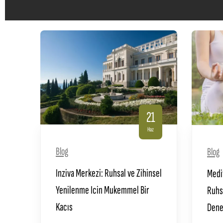
21
Haz
Blog
Blog
Inziva Merkezi: Ruhsal ve Zihinsel
Medit
Yenilenme Icin Mukemmel Bir
Ruhsa
Kacıs
Dene