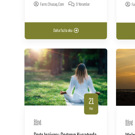
Farm.chusaq.com
0 Yorumlar
Fa
Daha fazla oku
21
Haz
Blog
Blog