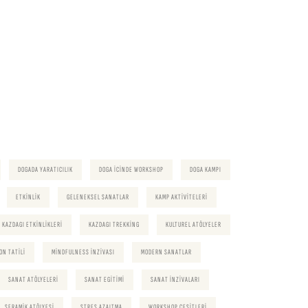
DOGADA YARATICILIK
DOGA ICINDE WORKSHOP
DOGA KAMPI
ETKINLIK
GELENEKSEL SANATLAR
KAMP AKTIVITELERI
KAZDAGI ETKINLIKLERI
KAZDAGI TREKKING
KULTUREL ATÖLYELER
ON TATILI
MINDFULNESS INZIVASI
MODERN SANATLAR
SANAT ATÖLYELERI
SANAT EGITIMI
SANAT INZIVALARI
SERAMIK ATÖLYESI
STRES AZALTMA
WORKSHOP CESITLERI