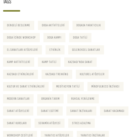
TAGS
DENGELI BESLENME
DOGA AKTIVITELERI
DOGADA YARATICILIK
DOGA ICINDE WORKSHOP
DOGA KAMPI
DOGA TATILI
EL SANATLARI ATÖLYELERI
ETKINLIK
GELENEKSEL SANATLAR
KAMP AKTIVITELERI
KAMP TATILI
KAZDAGI'NDA SANAT
KAZDAGI ETKINLIKLERI
KAZDAGI TREKKING
KULTUREL ATÖLYELER
KULTUR VE SANAT ETKINLIKLERI
MEDITASYON TATILI
MINDFULNESS INZIVASI
MODERN SANATLAR
ORGANIK TARIM
RUHSAL YENILENME
SANAT ATÖLYELERI
SANAT EGITIMI
SANAT INZIVALARI
SANAT KACAMAGI
SANAT KURSLARI
SERAMIK ATÖLYESI
STRES AZALTMA
WORKSHOP CESITLERI
YARATICI ATÖLYELER
YARATICI INZIVALAR