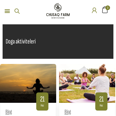
0
Doga aktiviteleri
21
21
Haz
Haz
Blog
Blog