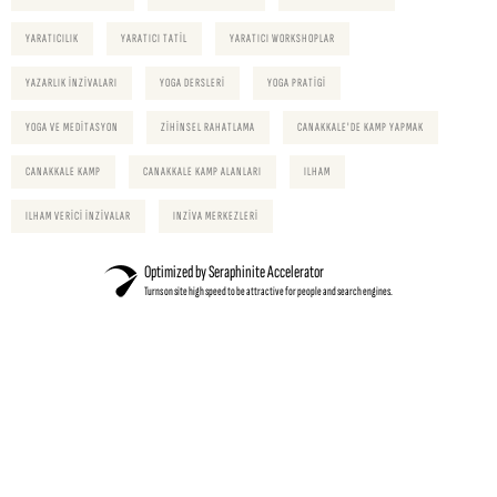
YARATICILIK
YARATICI TATIL
YARATICI WORKSHOPLAR
YAZARLIK INZIVALARI
YOGA DERSLERI
YOGA PRATIGI
YOGA VE MEDITASYON
ZIHINSEL RAHATLAMA
CANAKKALE'DE KAMP YAPMAK
CANAKKALE KAMP
CANAKKALE KAMP ALANLARI
ILHAM
ILHAM VERICI INZIVALAR
INZIVA MERKEZLERI
Optimized by Seraphinite Accelerator
Turns on site high speed to be attractive for people and search engines.