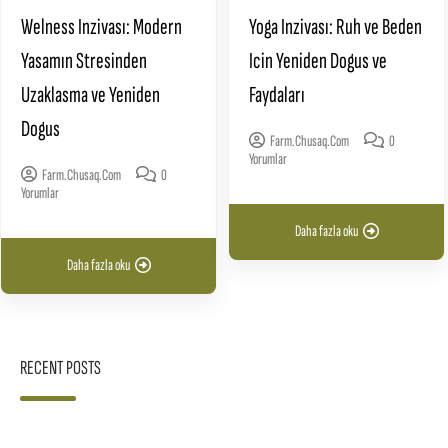
Welness Inzivası: Modern
Yoga Inzivası: Ruh ve Beden
Yasamın Stresinden
Icin Yeniden Dogus ve
Uzaklasma ve Yeniden
Faydaları
Dogus
Farm.chusaq.com
0
Yorumlar
Farm.chusaq.com
0
Yorumlar
Daha fazla oku
Daha fazla oku
RECENT POSTS