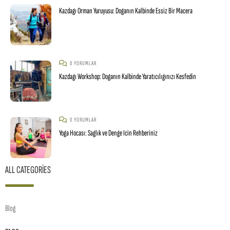
Kazdagı Orman Yuruyusu: Doganın Kalbinde Essiz Bir Macera
0 YORUMLAR
Kazdagı Workshop: Doganın Kalbinde Yaratıcılıgınızı Kesfedin
0 YORUMLAR
Yoga Hocası: Saglık ve Denge Icin Rehberiniz
ALL CATEGORIES
Blog