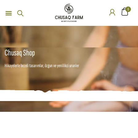
0
Chusaq Shop
Hikayelerle bezeli tasarımlar, özgun ve yenilikci urunler