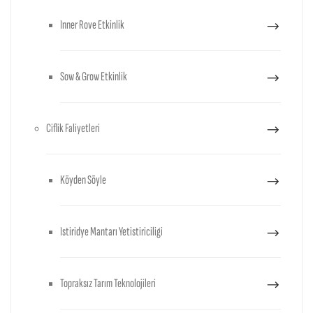
Inner Rove Etkinlik
Sow & Grow Etkinlik
Ciflik Faliyetleri
Köyden Söyle
Istiridye Mantarı Yetistiriciligi
Topraksız Tarım Teknolojileri