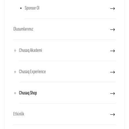
Sponsor Ol
Olusumlarımız
Chusaq Akademi
Chusaq Experience
Chusaq Shop
Etkinlik