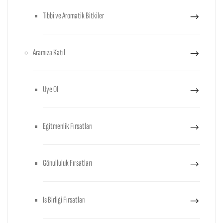
Tıbbi ve Aromatik Bitkiler
Aramıza Katıl
Uye Ol
Egitmenlik Fırsatları
Gönulluluk Fırsatları
Is Birligi Fırsatları