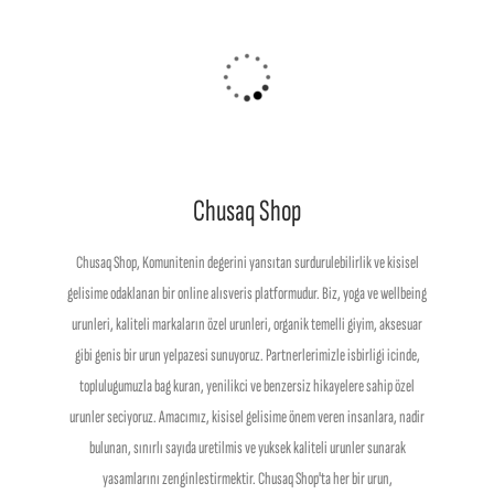
Chusaq Shop
Chusaq Shop, Komunitenin degerini yansıtan surdurulebilirlik ve kisisel
gelisime odaklanan bir online alısveris platformudur. Biz, yoga ve wellbeing
urunleri, kaliteli markaların özel urunleri, organik temelli giyim, aksesuar
gibi genis bir urun yelpazesi sunuyoruz. Partnerlerimizle isbirligi icinde,
toplulugumuzla bag kuran, yenilikci ve benzersiz hikayelere sahip özel
urunler seciyoruz. Amacımız, kisisel gelisime önem veren insanlara, nadir
bulunan, sınırlı sayıda uretilmis ve yuksek kaliteli urunler sunarak
yasamlarını zenginlestirmektir. Chusaq Shop'ta her bir urun,