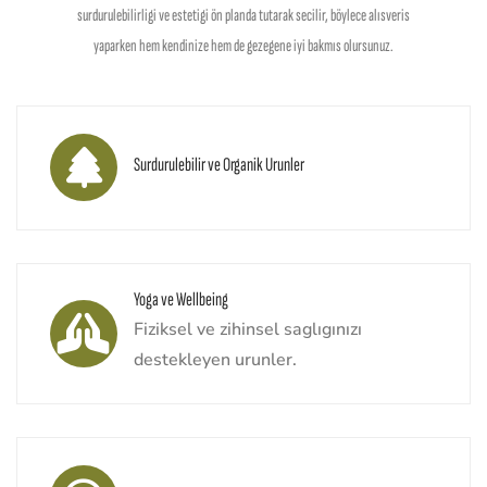
surdurulebilirligi ve estetigi ön planda tutarak secilir, böylece alısveris
yaparken hem kendinize hem de gezegene iyi bakmıs olursunuz.
Surdurulebilir ve Organik Urunler
Yoga ve Wellbeing
Fiziksel ve zihinsel saglıgınızı
destekleyen urunler.