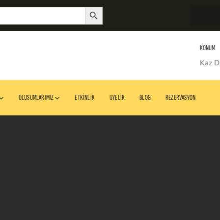
Search Button
KONUM
Kaz D
OLUSUMLARIMIZ
ETKINLIK
UYELIK
BLOG
REZERVASYON