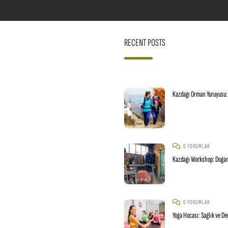
RECENT POSTS
Kazdagı Orman Yuruyusu:
0 YORUMLAR
Kazdagı Workshop: Doganı
0 YORUMLAR
Yoga Hocası: Saglık ve D