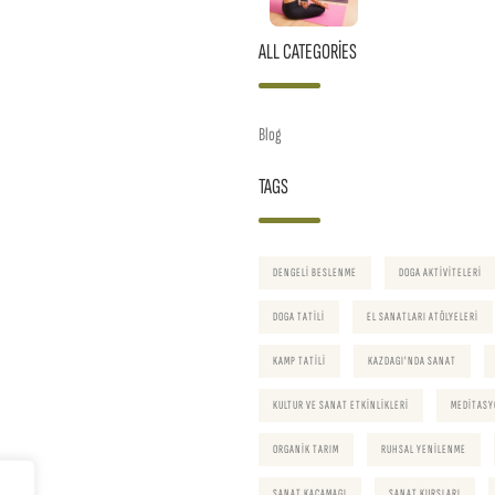
ALL CATEGORIES
Blog
TAGS
DENGELI BESLENME
DOGA AKTIVITELERI
DOGA TATILI
EL SANATLARI ATÖLYELERI
KAMP TATILI
KAZDAGI'NDA SANAT
KULTUR VE SANAT ETKINLIKLERI
MEDITASY
ORGANIK TARIM
RUHSAL YENILENME
SANAT KACAMAGI
SANAT KURSLARI