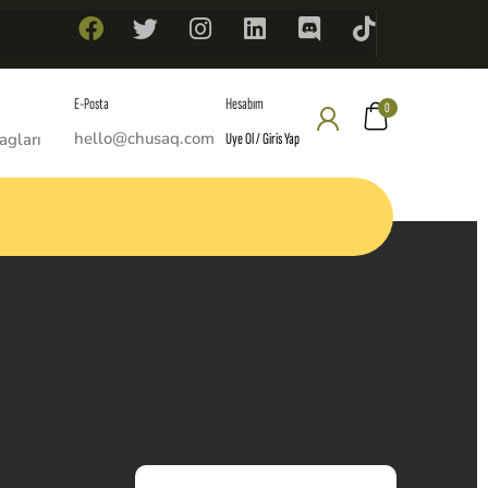
Hesabım
E-Posta
0
hello@chusaq.com
Uye Ol / Giris Yap
agları