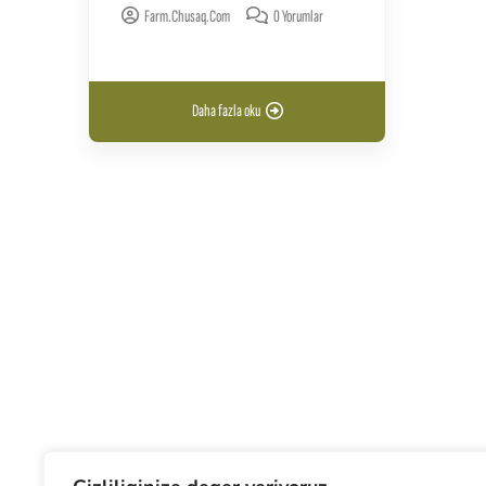
Farm.chusaq.com
0 Yorumlar
Daha fazla oku