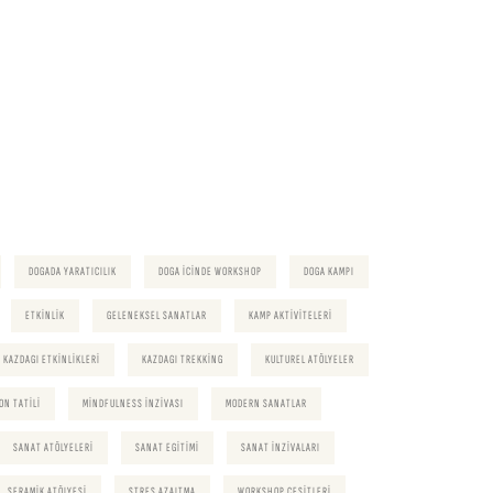
DOGADA YARATICILIK
DOGA ICINDE WORKSHOP
DOGA KAMPI
ETKINLIK
GELENEKSEL SANATLAR
KAMP AKTIVITELERI
KAZDAGI ETKINLIKLERI
KAZDAGI TREKKING
KULTUREL ATÖLYELER
ON TATILI
MINDFULNESS INZIVASI
MODERN SANATLAR
SANAT ATÖLYELERI
SANAT EGITIMI
SANAT INZIVALARI
SERAMIK ATÖLYESI
STRES AZALTMA
WORKSHOP CESITLERI