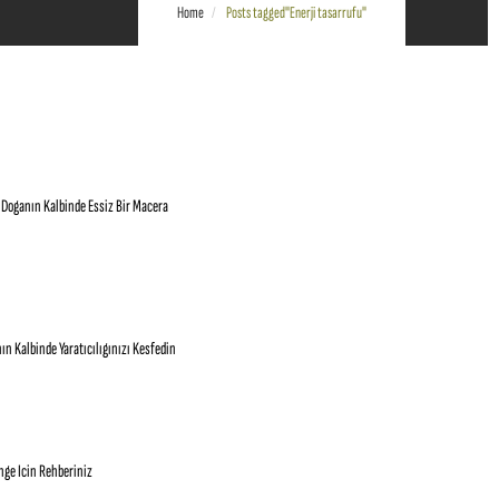
Home
Posts tagged"Enerji tasarrufu"
 Doganın Kalbinde Essiz Bir Macera
n Kalbinde Yaratıcılıgınızı Kesfedin
enge Icin Rehberiniz