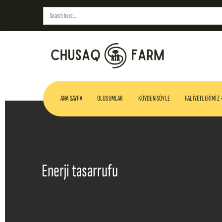
Search
for:
ANA SAYFA
OLUSUMLAR
KÖYDEN SÖYLE
FALIYETLERIMIZ
Enerji tasarrufu