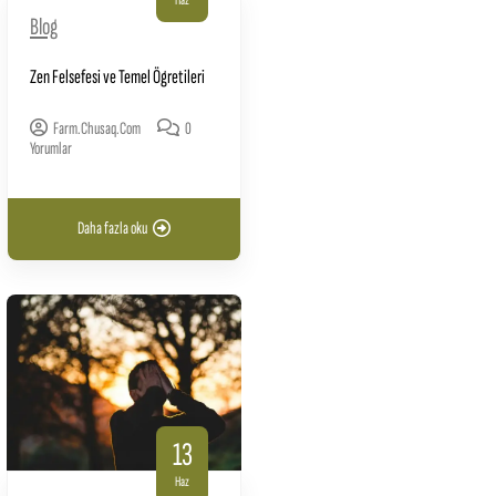
Haz
Blog
Zen Felsefesi ve Temel Ögretileri
Farm.chusaq.com
0
Yorumlar
Daha fazla oku
13
Haz