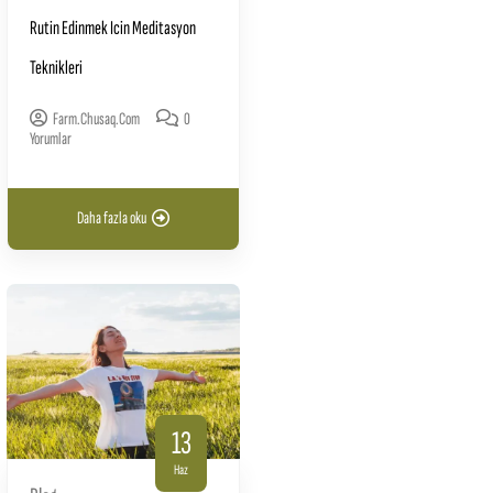
Rutin Edinmek Icin Meditasyon
Teknikleri
Farm.chusaq.com
0
Yorumlar
Daha fazla oku
13
Haz