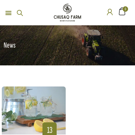
0
News
13