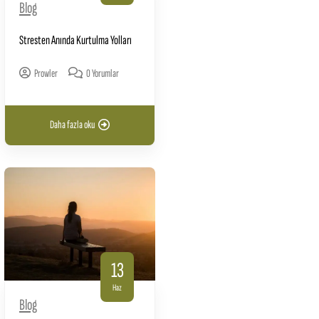
Blog
Stresten Anında Kurtulma Yolları
Prowler
0 Yorumlar
Daha fazla oku
13
Haz
Blog