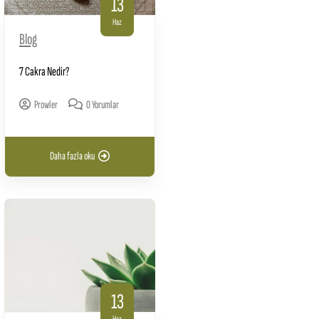
13
Haz
Blog
7 Cakra Nedir?
Prowler
0 Yorumlar
Daha fazla oku
13