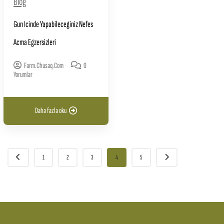
Blog
Gun Icinde Yapabileceginiz Nefes
Acma Egzersizleri
Farm.chusaq.com
0
Yorumlar
Daha fazla oku
1
2
3
4
5