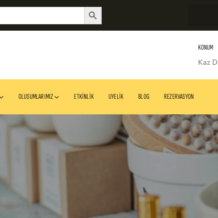
Search Button
KONUM
Kaz D
OLUSUMLARIMIZ
ETKINLIK
UYELIK
BLOG
REZERVASYON