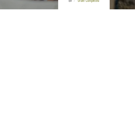
Ev
Order Completed