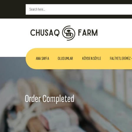
Search
for:
ANA SAYFA
OLUSUMLAR
KÖYDEN SÖYLE
FALIYETLERIMIZ
Order Completed