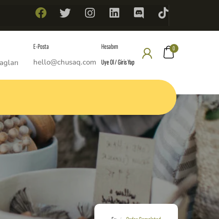
Hesabım
E-Posta
0
hello@chusaq.com
Uye Ol / Giris Yap
agları